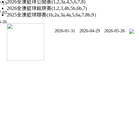
廣國
2026全澳籃球公開賽(1,2,3a,4,5,6,7,8)
7-13
裁判
2026全澳籃球銀牌賽(1,2,3,4b,5b,6b,7)
7-03
2025全澳籃球聯賽(1b,2a,3a,4a,5,6a,7,8b,9）
6-26
2026-01-31
2026-04-29
2026-05-26