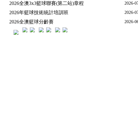
整章程: 2026年初級籃球裁判及記錄台人員培訓班章程.pdf宗旨：推
2026全澳3x3籃球聯賽(第二站)章程
2026-0
際籃球規則、研討判例、提升心理質素，讓更多的籃球愛好者投身
及記錄台
2026年籃球技術統計培訓班
2026-0
籃
2026全澳籃球分齡賽
2026-0