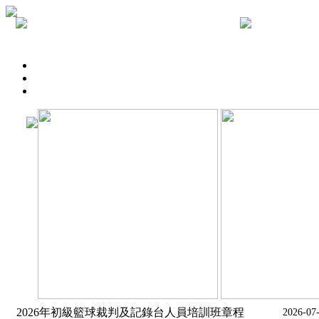
2026年初級籃球裁判及記錄台人員培訓班章程
2026-07