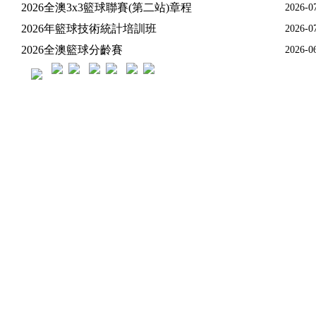
整章程: 2026年初級籃球裁判及記錄台人員培訓班章程.pdf宗旨：推
2026全澳3x3籃球聯賽(第二站)章程
2026-0
際籃球規則、研討判例、提升心理質素，讓更多的籃球愛好者投身
及記錄台
2026年籃球技術統計培訓班
2026-0
籃
2026全澳籃球分齡賽
2026-0