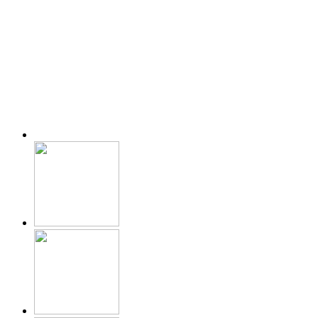
中國澳門籃球總會 主辦2026全澳3x3籃球聯賽(第二站)章程完整章程:
2026全澳3x3籃球聯賽比賽章程(第二站).pdf一. 定 名： 2026全澳3x3
章程：2026年籃球技術統計培訓班章程.pdf
球聯賽比賽章程(第二站)。二. 宗 旨： &n
2026全澳籃球分齡賽比賽章程2026全澳籃球分齡賽---比賽章程.pdf