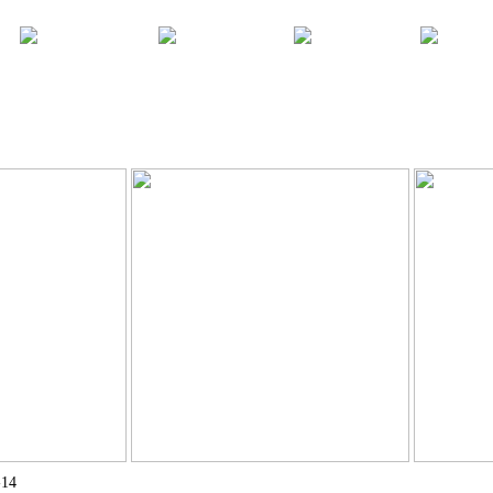
2026年初級籃球裁判及記錄台人員培訓班章程中國澳門籃球總會主
-14