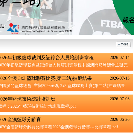
2026年初級籃球裁判及記錄台人員培訓班章程
2026-07-14
2026年初級籃球裁判及記錄台人員培訓班章程中國澳門籃球總會主辦完
整章程: 2026年初級籃球裁判及記錄台人員培訓班章程.pdf宗旨：推廣國
際籃球規則、研討判例、提升心理質素，讓更多的籃球愛好者投身裁判
2026全澳 3x3 籃球聯賽比賽(第二站)抽籤結果
2026-07-13
及記錄台
中國澳門籃球總會 主辦2026全澳 3x3 籃球聯賽比賽(第二站)抽籤結果
2026 全澳 3x3 籃球聯賽比賽(第二站)抽籤結果.pdf2026全澳3x3籃球聯賽
(第二站)章程完整章程: 2026全澳3x3籃
2026年籃球技術統計培訓班
2026-07-03
章程：2026年籃球技術統計培訓班章程.pdf
2026全澳籃球分齡賽
2026-06-26
2026全澳籃球分齡賽比賽章程2026全澳籃球分齡賽---比賽章程.pdf