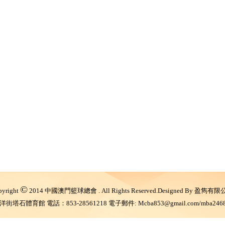
©
pyright
2014 中國澳門籃球總會 . All Rights Reserved.Designed By 盈雋有限
石體育館 電話：853-28561218 電子郵件: Mcba853@gmail.com/mba2468@y