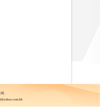
公司.
ahoo.com.hk